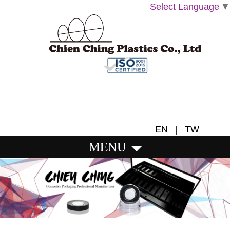
Select Language
▼
EN
|
TW
MENU