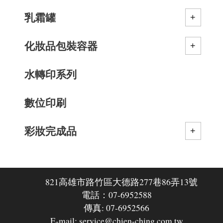
乳霜罐
化妝品包裝容器
水轉印系列
數位印刷
彩妝完成品
821高雄市路竹區大德路277巷86弄13號
電話：07-6952588
傳真: 07-6952566
E-mail: service@chien-ching.com.tw