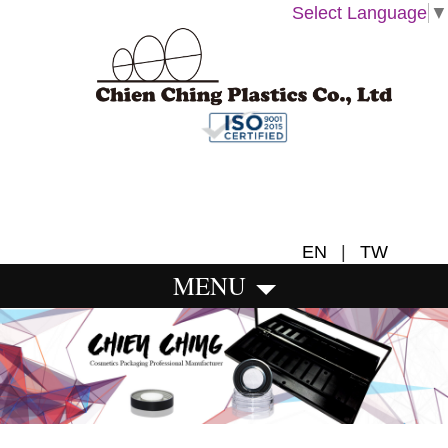
Select Language
▼
EN
|
TW
MENU