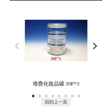
堆疊化妝品罐 30F*3
回到上一頁