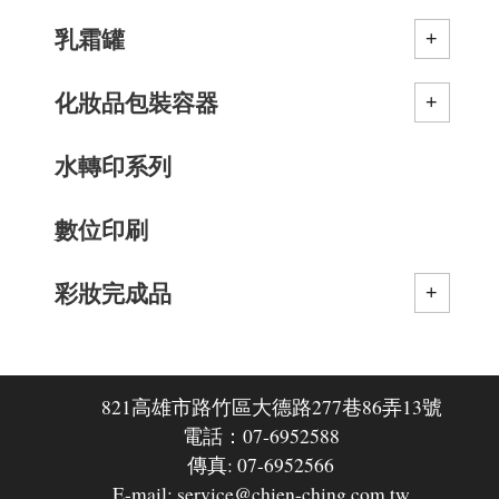
乳霜罐
化妝品包裝容器
水轉印系列
數位印刷
彩妝完成品
821高雄市路竹區大德路277巷86弄13號
電話：07-6952588
傳真: 07-6952566
E-mail: service@chien-ching.com.tw