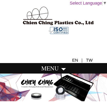
Select Language
▼
EN
|
TW
MENU